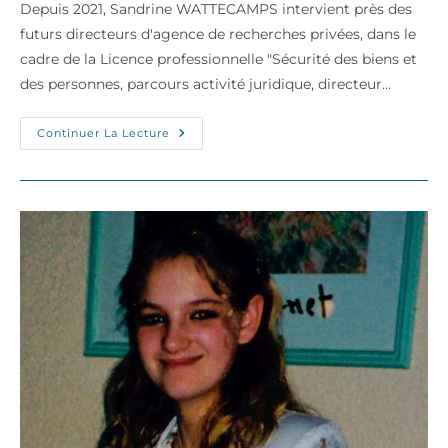
Depuis 2021, Sandrine WATTECAMPS intervient près des
publication :
futurs directeurs d'agence de recherches privées, dans le
cadre de la Licence professionnelle "Sécurité des biens et
des personnes, parcours activité juridique, directeur…
Intervention
Continuer La Lecture
À
L’Université
PARIS
II
Panthéon-
Assas
Sur
« La
Co-
Enquête
Pénale »