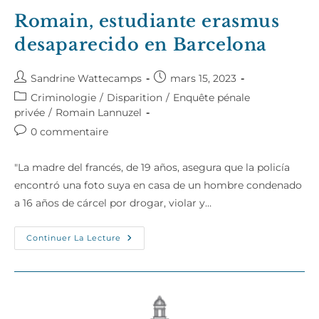
Romain, estudiante erasmus
desaparecido en Barcelona
Auteur/autrice
Publication
Sandrine Wattecamps
mars 15, 2023
de
publiée :
Post
Criminologie
/
Disparition
/
Enquête pénale
la
category:
privée
/
Romain Lannuzel
publication :
Commentaires
0 commentaire
de
la
"La madre del francés, de 19 años, asegura que la policía
publication :
encontró una foto suya en casa de un hombre condenado
a 16 años de cárcel por drogar, violar y…
Romain,
Continuer La Lecture
Estudiante
Erasmus
Desaparecido
En
Barcelona