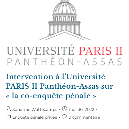
Intervention à l’Université
PARIS II Panthéon-Assas sur
« la co-enquête pénale »
Auteur/autrice
Publication
Sandrine Wattecamps
mai 30, 2022
de
publiée :
Post
Commentaires
Enquête pénale privée
0 commentaire
la
category:
de
publication :
la