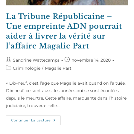
La Tribune Républicaine –
Une empreinte ADN pourrait
aider à livrer la vérité sur
l’affaire Magalie Part
Auteur/autrice
Publication
Sandrine Wattecamps
novembre 14, 2020
de
publiée :
Post
Criminologie
/
Magalie Part
la
category:
publication :
« Dix-neuf, c’est l’âge que Magalie avait quand on l’a tuée.
Dix-neuf, ce sont aussi les années qui se sont écoulées
depuis le meurtre. Cette affaire, marquante dans l’histoire
judiciaire, trouvera-t-elle…
La
Continuer La Lecture
Tribune
Républicaine
–