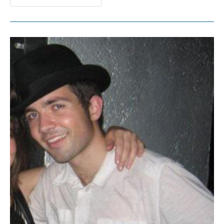
L’HEURE
DU
CRIME
–
Disparition
De
Romain
Lannuzel
:
Sa
Mère
Lance
Un
Appel
À
Témoins