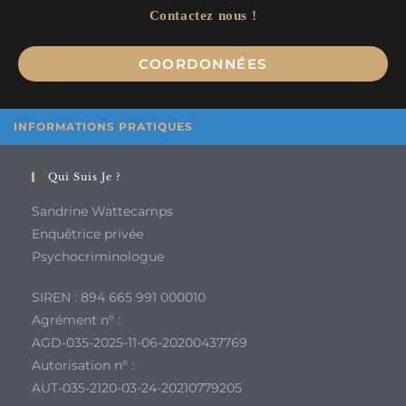
Contactez nous !
Op
COORDONNÉES
in
a
ne
INFORMATIONS PRATIQUES
ta
Qui Suis Je ?
Sandrine Wattecamps
Enquêtrice privée
Psychocriminologue
SIREN : 894 665 991 000010
Agrément n° :
AGD-035-2025-11-06-20200437769
Autorisation n° :
AUT-035-2120-03-24-20210779205