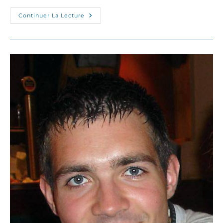
Romain,
Continuer La Lecture
Estudiante
Erasmus
Desaparecido
En
Barcelona