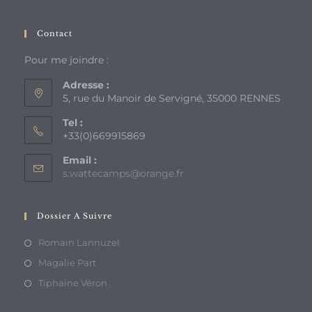
Contact
Pour me joindre :
Adresse :
5, rue du Manoir de Servigné, 35000 RENNES
Tel :
+33(0)669915869
Email :
S’ouvre
s.wattecamps@orange.fr
dans
votre
application
Dossier À Suivre
S’ouvre
Romain Lannuzel
dans
S’ouvre
Magalie Part
un
dans
S’ouvre
Tiphaine Véron
nouvel
un
dans
onglet