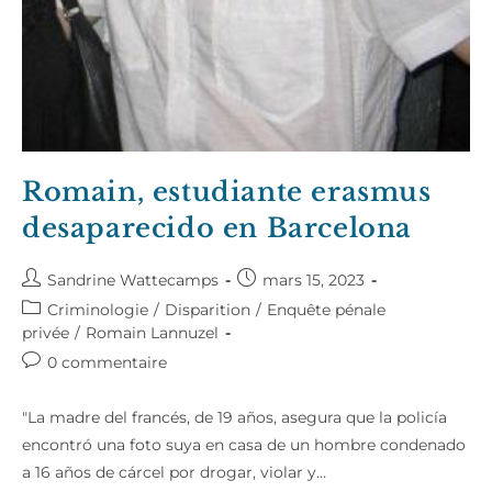
Romain, estudiante erasmus
desaparecido en Barcelona
Auteur/autrice
Publication
Sandrine Wattecamps
mars 15, 2023
de
publiée :
Post
Criminologie
/
Disparition
/
Enquête pénale
la
category:
privée
/
Romain Lannuzel
publication :
Commentaires
0 commentaire
de
la
"La madre del francés, de 19 años, asegura que la policía
publication :
encontró una foto suya en casa de un hombre condenado
a 16 años de cárcel por drogar, violar y…