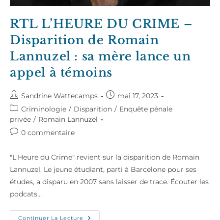
RTL L’HEURE DU CRIME –
Disparition de Romain
Lannuzel : sa mère lance un
appel à témoins
Auteur/autrice
Publication
Sandrine Wattecamps
mai 17, 2023
de
publiée :
Post
Criminologie
/
Disparition
/
Enquête pénale
la
category:
privée
/
Romain Lannuzel
publication :
Commentaires
0 commentaire
de
la
"L'Heure du Crime" revient sur la disparition de Romain
publication :
Lannuzel. Le jeune étudiant, parti à Barcelone pour ses
études, a disparu en 2007 sans laisser de trace. Écouter les
podcats…
RTL
Continuer La Lecture