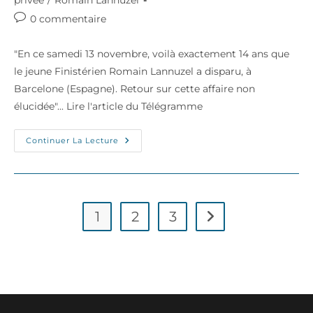
privée
/
Romain Lannuzel
publication :
Commentaires
0 commentaire
de
la
"En ce samedi 13 novembre, voilà exactement 14 ans que
publication :
le jeune Finistérien Romain Lannuzel a disparu, à
Barcelone (Espagne). Retour sur cette affaire non
élucidée"... Lire l'article du Télégramme
Le
Continuer La Lecture
Télégramme
–
Ces
Disparitions
De
Bretons
Non
1
2
3
Aller à la page suivan
Élucidées