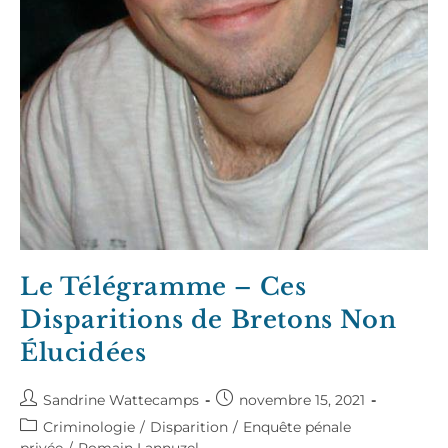
Le Télégramme – Ces
Disparitions de Bretons Non
Élucidées
Auteur/autrice
Publication
Sandrine Wattecamps
novembre 15, 2021
de
publiée :
Post
Criminologie
/
Disparition
/
Enquête pénale
la
category: