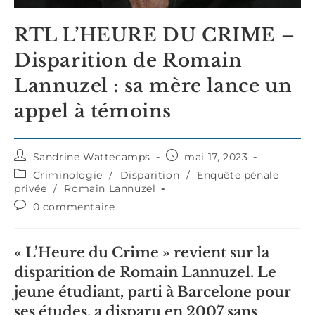
RTL L’HEURE DU CRIME –
Disparition de Romain
Lannuzel : sa mère lance un
appel à témoins
Auteur/autrice
Publication
Sandrine Wattecamps
mai 17, 2023
de
publiée :
Post
Criminologie
/
Disparition
/
Enquête pénale
la
category:
privée
/
Romain Lannuzel
publication :
Commentaires
0 commentaire
de
la
publication :
« L’Heure du Crime » revient sur la
disparition de Romain Lannuzel. Le
jeune étudiant, parti à Barcelone pour
ses études, a disparu en 2007 sans