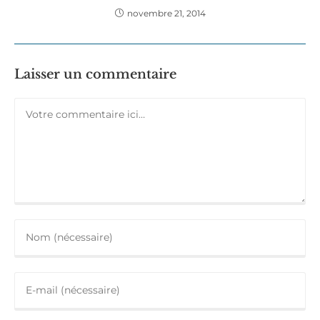
novembre 21, 2014
Laisser un commentaire
Comment
Enter
your
name
Enter
or
your
username
email
to