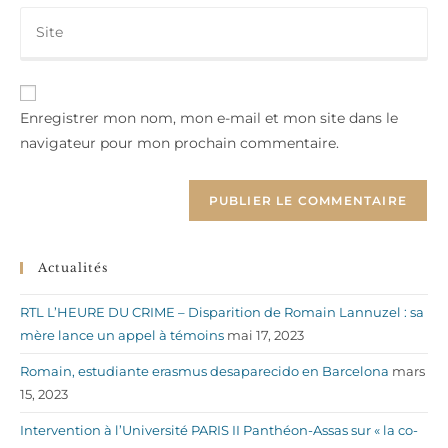
Saisir
address
comment
l’URL
to
de
comment
votre
site
Enregistrer mon nom, mon e-mail et mon site dans le
(facultatif)
navigateur pour mon prochain commentaire.
Actualités
RTL L’HEURE DU CRIME – Disparition de Romain Lannuzel : sa
mère lance un appel à témoins
mai 17, 2023
Romain, estudiante erasmus desaparecido en Barcelona
mars
15, 2023
Intervention à l’Université PARIS II Panthéon-Assas sur « la co-