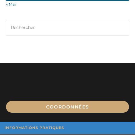
« Mai
Op
COORDONNÉES
in
a
ne
INFORMATIONS PRATIQUES
ta