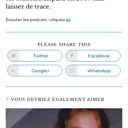
laisser de trace.
Écouter les podcats : cliquez
ici
PARTAGER
PLEASE SHARE THIS
CE
CONTENU
Twitter
Facebook
Ouvrir
Ouvrir
dans
dans
une
une
autre
autre
Google+
WhatsApp
Ouvrir
Ouvrir
fenêtre
fenêtre
dans
dans
une
une
autre
autre
fenêtre
fenêtre
VOUS DEVRIEZ ÉGALEMENT AIMER